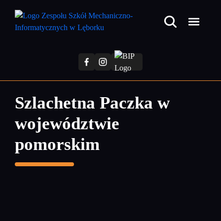
Przejdź
do
treści
głównej
Szlachetna Paczka w
województwie
pomorskim