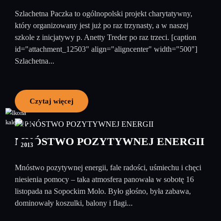
Szlachetna Paczka to ogólnopolski projekt charytatywny,
który organizowany jest już po raz trzynasty, a w naszej
szkole z inicjatywy p. Anetty Treder po raz trzeci. [caption
id="attachment_12503" align="aligncenter" width="500"]
Szlachetna...
Czytaj więcej
18
listopad
MNÓSTWO POZYTYWNEJ ENERGII
2013
Mnóstwo pozytywnej energii, fale radości, uśmiechu i chęci
niesienia pomocy – taka atmosfera panowała w sobotę 16
listopada na Sopockim Molo. Było głośno, była zabawa,
dominowały koszulki, balony i flagi...