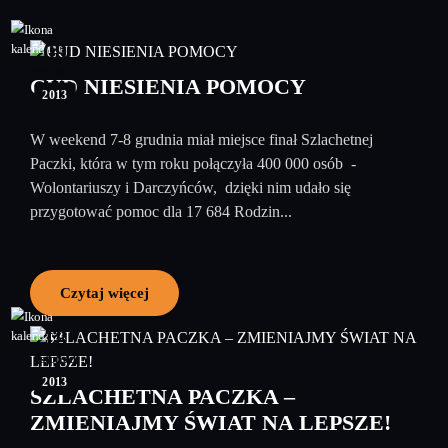
09
grudzień
CUD NIESIENIA POMOCY
2013
W weekend 7-8 grudnia miał miejsce finał Szlachetnej
Paczki, która w tym roku połączyła 400 000 osób -
Wolontariuszy i Darczyńców, dzięki nim udało się
przygotować pomoc dla 17 684 Rodzin...
Czytaj więcej
18
listopad
2013
SZLACHETNA PACZKA –
ZMIENIAJMY ŚWIAT NA LEPSZE!