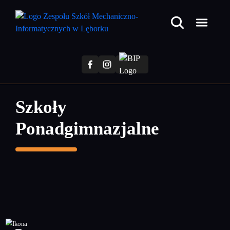
Przejdź
do
treści
głównej
Szkoły
Ponadgimnazjalne