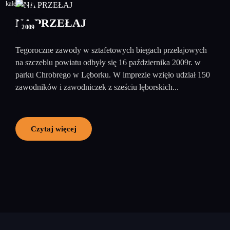
30
październik
NA PRZEŁAJ
2009
Tegoroczne zawody w sztafetowych biegach przełajowych
na szczeblu powiatu odbyły się 16 października 2009r. w
parku Chrobrego w Lęborku. W imprezie wzięło udział 150
zawodników i zawodniczek z sześciu lęborskich...
Czytaj więcej