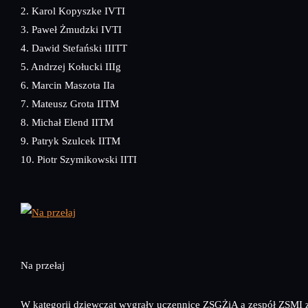
2. Karol Kopyszke IVTI
3. Paweł Żmudzki IVTI
4. Dawid Stefański IIITT
5. Andrzej Kołucki IIIg
6. Marcin Maszota IIa
7. Mateusz Grota IITM
8. Michał Elend IITM
9. Patryk Szulcek IITM
10. Piotr Szymikowski IITI
Na przełaj
W kategorii dziewcząt wygrały uczennice ZSGŻiA a zespół ZSMI za