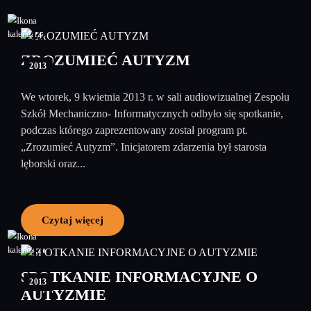
12
kwiecień
ZROZUMIEĆ AUTYZM
2013
We wtorek, 9 kwietnia 2013 r. w sali audiowizualnej Zespołu
Szkół Mechaniczno- Informatycznych odbyło się spotkanie,
podczas którego zaprezentowany został program pt.
„Zrozumieć Autyzm”. Inicjatorem zdarzenia był starosta
lęborski oraz...
Czytaj więcej
11
kwiecień
SPOTKANIE INFORMACYJNE O
2013
AUTYZMIE