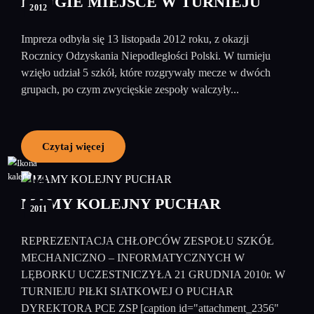
DRUGIE MIEJSCE W TURNIEJU
2012
Impreza odbyła się 13 listopada 2012 roku, z okazji
Rocznicy Odzyskania Niepodległości Polski. W turnieju
wzięło udział 5 szkół, które rozgrywały mecze w dwóch
grupach, po czym zwycięskie zespoły walczyły...
Czytaj więcej
04
styczeń
MAMY KOLEJNY PUCHAR
2011
REPREZENTACJA CHŁOPCÓW ZESPOŁU SZKÓŁ
MECHANICZNO – INFORMATYCZNYCH W
LĘBORKU UCZESTNICZYŁA 21 GRUDNIA 2010r. W
TURNIEJU PIŁKI SIATKOWEJ O PUCHAR
DYREKTORA PCE ZSP [caption id="attachment_2356"