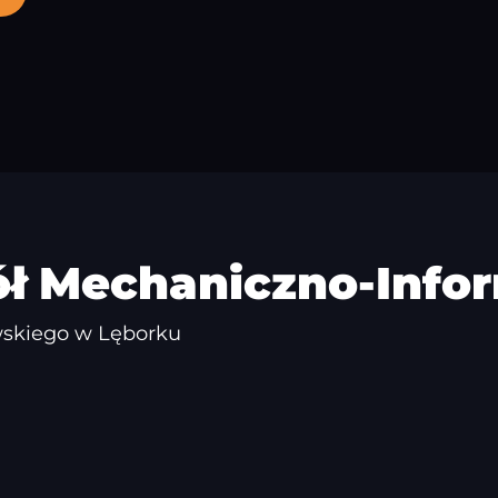
ół Mechaniczno-Info
ewskiego w Lęborku