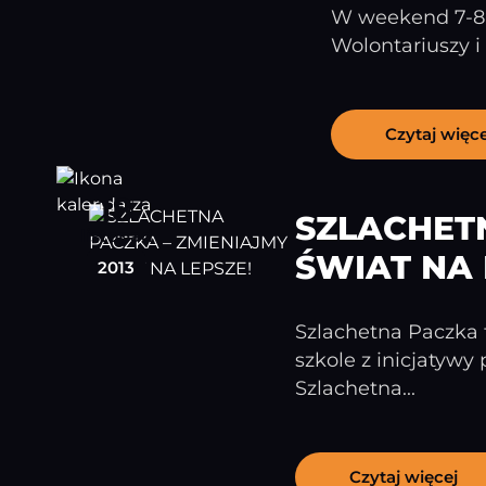
W weekend 7-8 g
Wolontariuszy i
Czytaj więce
18
SZLACHET
listopad
ŚWIAT NA 
2013
Szlachetna Paczka t
szkole z inicjatywy
Szlachetna...
Czytaj więcej