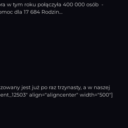
óra w tym roku połączyła 400 000 osób -
moc dla 17 684 Rodzin...
owany jest już po raz trzynasty, a w naszej
hment_12503" align="aligncenter" width="500"]