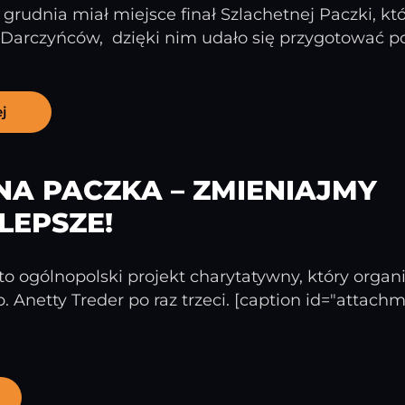
rudnia miał miejsce finał Szlachetnej Paczki, kt
 Darczyńców, dzięki nim udało się przygotować po
j
NA PACZKA – ZMIENIAJMY
LEPSZE!
o ogólnopolski projekt charytatywny, który organiz
 p. Anetty Treder po raz trzeci. [caption id="attac