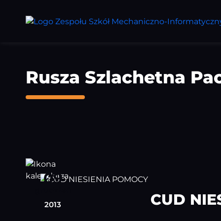
Przejdź
do
treści
głównej
Rusza Szlachetna Pa
09
grudzień
CUD NIE
2013