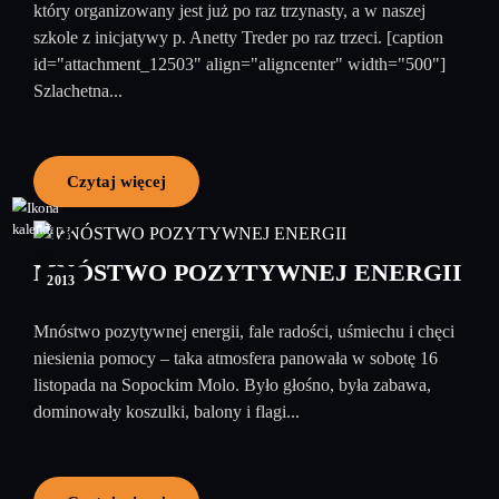
który organizowany jest już po raz trzynasty, a w naszej
szkole z inicjatywy p. Anetty Treder po raz trzeci. [caption
id="attachment_12503" align="aligncenter" width="500"]
Szlachetna...
Czytaj więcej
18
listopad
MNÓSTWO POZYTYWNEJ ENERGII
2013
Mnóstwo pozytywnej energii, fale radości, uśmiechu i chęci
niesienia pomocy – taka atmosfera panowała w sobotę 16
listopada na Sopockim Molo. Było głośno, była zabawa,
dominowały koszulki, balony i flagi...