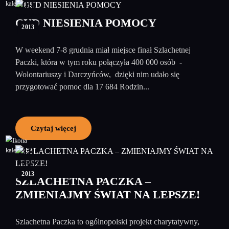
09
grudzień
CUD NIESIENIA POMOCY
2013
W weekend 7-8 grudnia miał miejsce finał Szlachetnej
Paczki, która w tym roku połączyła 400 000 osób -
Wolontariuszy i Darczyńców, dzięki nim udało się
przygotować pomoc dla 17 684 Rodzin...
Czytaj więcej
18
listopad
2013
SZLACHETNA PACZKA –
ZMIENIAJMY ŚWIAT NA LEPSZE!
Szlachetna Paczka to ogólnopolski projekt charytatywny,