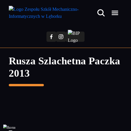
Przejdź
do
treści
głównej
Rusza Szlachetna Paczka
2013