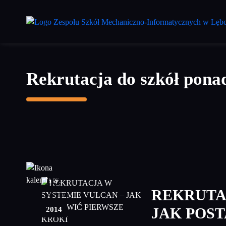
Przejdź
do
treści
głównej
Rekrutacja do szkół pona
02
REKRUTA
kwiecień
2014
JAK POS