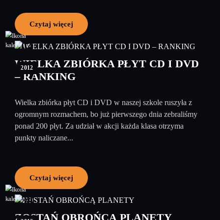
Czytaj więcej
04
grudzień
WIELKA ZBIÓRKA PŁYT CD I DVD
2012
– RANKING
Wielka zbiórka płyt CD i DVD w naszej szkole ruszyła z
ogromnym rozmachem, bo już pierwszego dnia zebraliśmy
ponad 200 płyt. Za udział w akcji każda klasa otrzyma
punkty naliczane...
Czytaj więcej
30
listopad
ZOSTAŃ OBROŃCĄ PLANETY