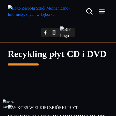
Przejdź
do
treści
głównej
Recykling płyt CD i DVD
20
grudzień