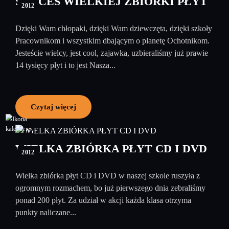
SUKCES WIELKIEJ ZBIÓRKI PŁYT
2012
Dzięki Wam chłopaki, dzięki Wam dziewczęta, dzięki szkoły
Pracownikom i wszystkim dbającym o planetę Ochotnikom.
Jesteście wielcy, jest cool, zajawka, uzbieraliśmy już prawie
14 tysięcy płyt i to jest Nasza...
Czytaj więcej
12
grudzień
WIELKA ZBIÓRKA PŁYT CD I DVD
2012
Wielka zbiórka płyt CD i DVD w naszej szkole ruszyła z
ogromnym rozmachem, bo już pierwszego dnia zebraliśmy
ponad 200 płyt. Za udział w akcji każda klasa otrzyma
punkty naliczane...