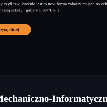
ny czyli tzw. kocenie jest to now forma zabawy mająca na cel
naszej szkoły. [gallery link="file"]
zytaj więcej
Mechaniczno-Informatycz