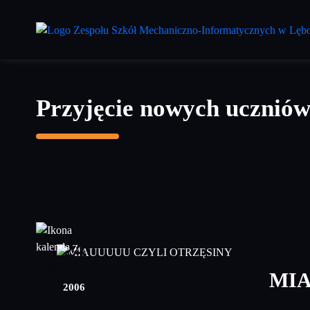
Przejdź
do
treści
głównej
Przyjęcie nowych uczniów
24
październik
MIA
2006