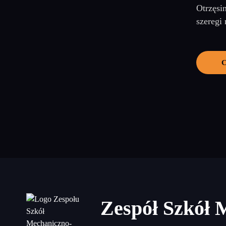
Otrzęsi
szeregi 
C
Zespół Szkół 