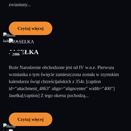
zwiastuny...
Czytaj więcej
22
grudzień
JASEŁKA
2006
Boże Narodzenie obchodzone jest od IV w.n.e. Pierwsza
wzmianka o tym święcie zamieszczona została w rzymskim
kalendarzu świąt chrześcijańskich z 354r. [caption
id="attachment_4863" align="aligncenter" width="400"]
Jasełka[/caption] Z tego okresu pochodzą...
Czytaj więcej