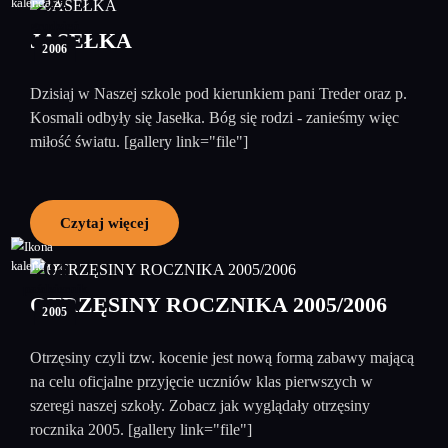
22
grudzień
JASEŁKA
2006
Dzisiaj w Naszej szkole pod kierunkiem pani Treder oraz p.
Kosmali odbyły się Jasełka. Bóg się rodzi - zanieśmy więc
miłość światu. [gallery link="file"]
Czytaj więcej
04
październik
OTRZĘSINY ROCZNIKA 2005/2006
2005
Otrzęsiny czyli tzw. kocenie jest nową formą zabawy mającą
na celu oficjalne przyjęcie uczniów klas pierwszych w
szeregi naszej szkoły. Zobacz jak wyglądały otrzęsiny
rocznika 2005. [gallery link="file"]