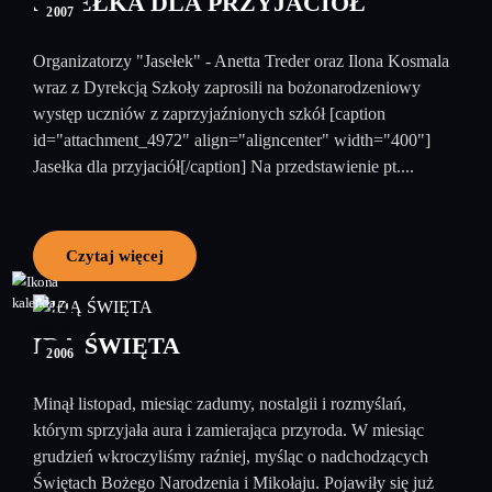
JASEŁKA DLA PRZYJACIÓŁ
2007
Organizatorzy "Jasełek" - Anetta Treder oraz Ilona Kosmala
wraz z Dyrekcją Szkoły zaprosili na bożonarodzeniowy
występ uczniów z zaprzyjaźnionych szkół [caption
id="attachment_4972" align="aligncenter" width="400"]
Jasełka dla przyjaciół[/caption] Na przedstawienie pt....
Czytaj więcej
24
grudzień
IDĄ ŚWIĘTA
2006
Minął listopad, miesiąc zadumy, nostalgii i rozmyślań,
którym sprzyjała aura i zamierająca przyroda. W miesiąc
grudzień wkroczyliśmy raźniej, myśląc o nadchodzących
Świętach Bożego Narodzenia i Mikołaju. Pojawiły się już