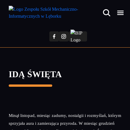
Przejdź
do
treści
głównej
IDĄ ŚWIĘTA
Minął listopad, miesiąc zadumy, nostalgii i rozmyślań, którym
sprzyjała aura i zamierająca przyroda. W miesiąc grudzień