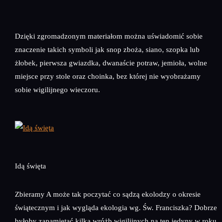
Dzięki zgromadzonym materiałom można uświadomić sobie
znaczenie takich symboli jak snop zboża, siano, szopka lub
żłobek, pierwsza gwiazdka, dwanaście potraw, jemioła, wolne
miejsce przy stole oraz choinka, bez której nie wyobrażamy
sobie wigilijnego wieczoru.
Idą święta
Zbieramy A może tak poczytać co sądzą ekolodzy o okresie
świątecznym i jak wygląda ekologia wg. Św. Franciszka? Dobrze
byłoby zapamiętać kilka wróżb wigilijnych na ten jedyny w roku