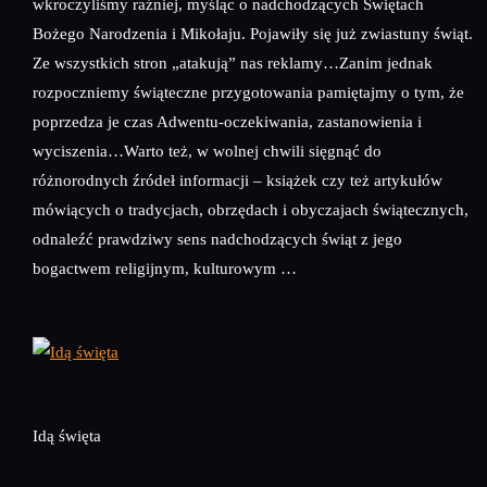
wkroczyliśmy raźniej, myśląc o nadchodzących Świętach
Bożego Narodzenia i Mikołaju. Pojawiły się już zwiastuny świąt.
Ze wszystkich stron „atakują” nas reklamy…Zanim jednak
rozpoczniemy świąteczne przygotowania pamiętajmy o tym, że
poprzedza je czas Adwentu-oczekiwania, zastanowienia i
wyciszenia…Warto też, w wolnej chwili sięgnąć do
różnorodnych źródeł informacji – książek czy też artykułów
mówiących o tradycjach, obrzędach i obyczajach świątecznych,
odnaleźć prawdziwy sens nadchodzących świąt z jego
bogactwem religijnym, kulturowym …
Idą święta