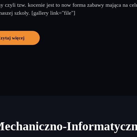
ny czyli tzw. kocenie jest to now forma zabawy mająca na cel
naszej szkoły. [gallery link="file"]
zytaj więcej
Mechaniczno-Informatycz