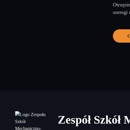
Otrzęsi
szeregi 
C
Zespół Szkół 