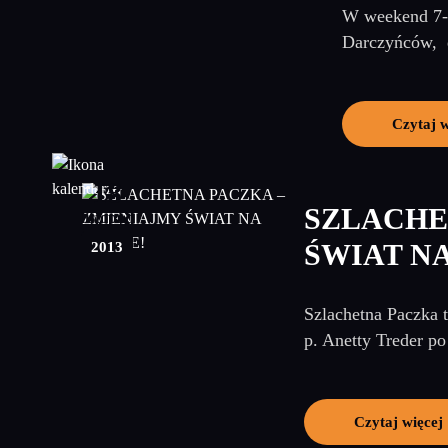
W weekend 7-8
Darczyńców, d
Czytaj w
18
SZLACHE
listopad
2013
ŚWIAT NA
Szlachetna Paczka t
p. Anetty Treder po
Czytaj więcej