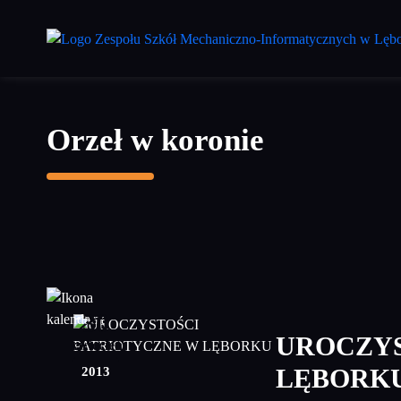
Przejdź
do
treści
głównej
Orzeł w koronie
30
UROCZYS
kwiecień
2013
LĘBORK