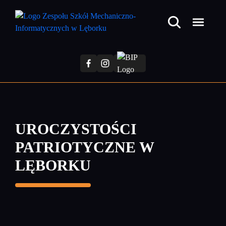
Przejdź
do
treści
głównej
UROCZYSTOŚCI
PATRIOTYCZNE W
LĘBORKU