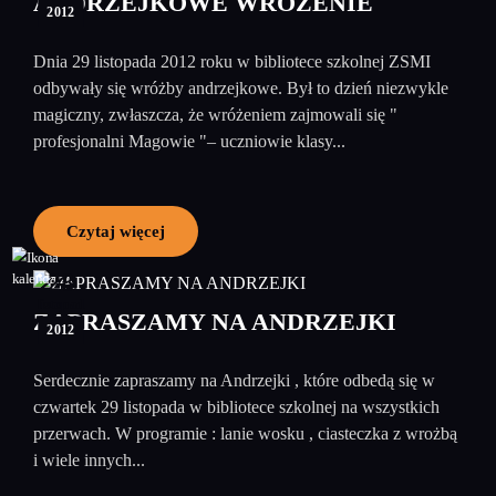
ANDRZEJKOWE WRÓŻENIE
2012
Dnia 29 listopada 2012 roku w bibliotece szkolnej ZSMI
odbywały się wróżby andrzejkowe. Był to dzień niezwykle
magiczny, zwłaszcza, że wróżeniem zajmowali się "
profesjonalni Magowie "– uczniowie klasy...
Czytaj więcej
28
listopad
ZAPRASZAMY NA ANDRZEJKI
2012
Serdecznie zapraszamy na Andrzejki , które odbedą się w
czwartek 29 listopada w bibliotece szkolnej na wszystkich
przerwach. W programie : lanie wosku , ciasteczka z wrożbą
i wiele innych...