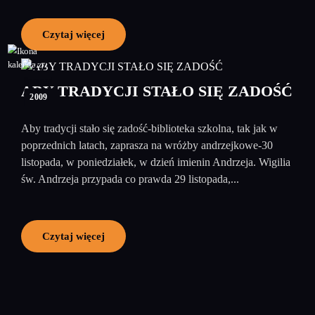
Czytaj więcej
27
listopad
ABY TRADYCJI STAŁO SIĘ ZADOŚĆ
2009
Aby tradycji stało się zadość-biblioteka szkolna, tak jak w
poprzednich latach, zaprasza na wróżby andrzejkowe-30
listopada, w poniedziałek, w dzień imienin Andrzeja. Wigilia
św. Andrzeja przypada co prawda 29 listopada,...
Czytaj więcej