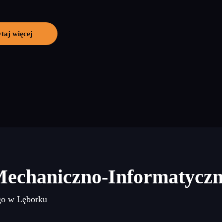
taj więcej
Mechaniczno-Informatycz
go w Lęborku