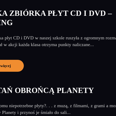
A ZBIÓRKA PŁYT CD I DVD –
ING
ka płyt CD i DVD w naszej szkole ruszyła z ogromnym rozm
ał w akcji każda klasa otrzyma punkty naliczane...
 więcej
TAŃ OBROŃCĄ PLANETY
mu niepotrzebne płyty?. . . z muzą, z filmami, z grami a
Planety i przynoś je śmiało do sali...