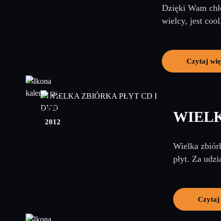
Dzięki Wam chło
wielcy, jest cool
Czytaj wię
12
grudzień
WIELK
2012
Wielka zbiór
płyt. Za udzi
Czytaj