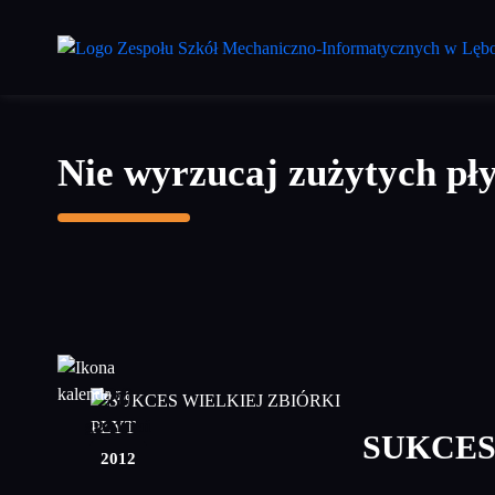
Przejdź
do
treści
głównej
Nie wyrzucaj zużytych pł
20
grudzień
SUKCES
2012