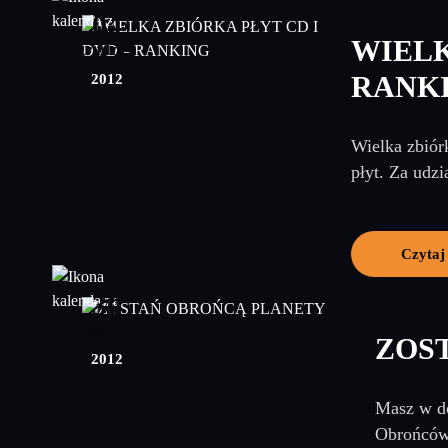
04
WIELK
grudzień
2012
RANK
Wielka zbiór
płyt. Za udzi
Czytaj
30
listopad
ZOS
2012
Masz w do
Obrońców 