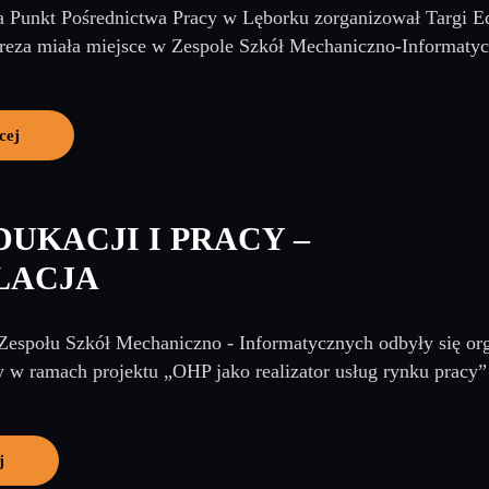
a Punkt Pośrednictwa Pracy w Lęborku zorganizował Targi Ed
preza miała miejsce w Zespole Szkół Mechaniczno-Informatyc
cej
DUKACJI I PRACY –
LACJA
espołu Szkół Mechaniczno - Informatycznych odbyły się or
y w ramach projektu „OHP jako realizator usług rynku pracy”
j