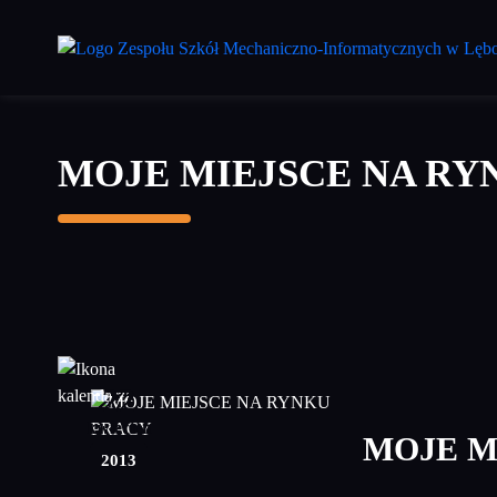
Przejdź
do
treści
głównej
MOJE MIEJSCE NA RY
22
kwiecień
MOJE M
2013