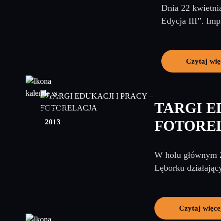
Dnia 22 kwietni
Edycja III”. Im
Czytaj wię
22
TARGI E
kwiecień
2013
FOTORE
W holu głównym Z
Lęborku działając
Czytaj więce