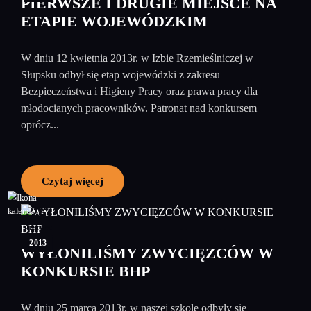
PIERWSZE I DRUGIE MIEJSCE NA
ETAPIE WOJEWÓDZKIM
W dniu 12 kwietnia 2013r. w Izbie Rzemieślniczej w
Słupsku odbył się etap wojewódzki z zakresu
Bezpieczeństwa i Higieny Pracy oraz prawa pracy dla
młodocianych pracowników. Patronat nad konkursem
oprócz...
Czytaj więcej
26
marzec
2013
WYŁONILIŚMY ZWYCIĘZCÓW W
KONKURSIE BHP
W dniu 25 marca 2013r. w naszej szkole odbyły się