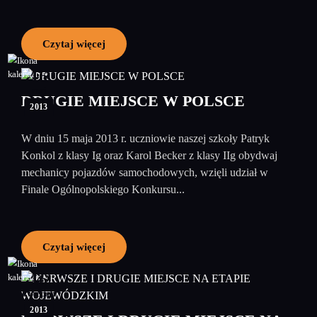
Czytaj więcej
16
maj
DRUGIE MIEJSCE W POLSCE
2013
W dniu 15 maja 2013 r. uczniowie naszej szkoły Patryk
Konkol z klasy Ig oraz Karol Becker z klasy IIg obydwaj
mechanicy pojazdów samochodowych, wzięli udział w
Finale Ogólnopolskiego Konkursu...
Czytaj więcej
16
kwiecień
2013