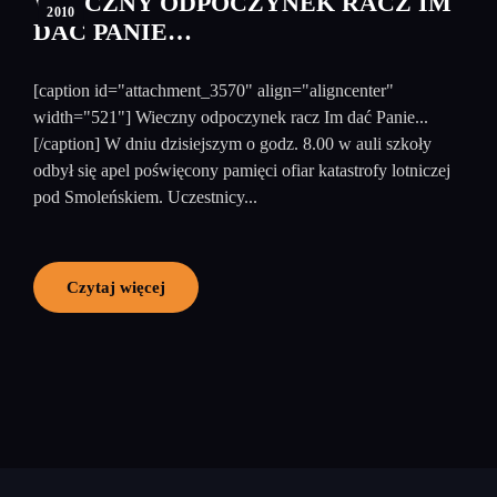
WIECZNY ODPOCZYNEK RACZ IM
2010
DAĆ PANIE…
[caption id="attachment_3570" align="aligncenter"
width="521"] Wieczny odpoczynek racz Im dać Panie...
[/caption] W dniu dzisiejszym o godz. 8.00 w auli szkoły
odbył się apel poświęcony pamięci ofiar katastrofy lotniczej
pod Smoleńskiem. Uczestnicy...
Czytaj więcej