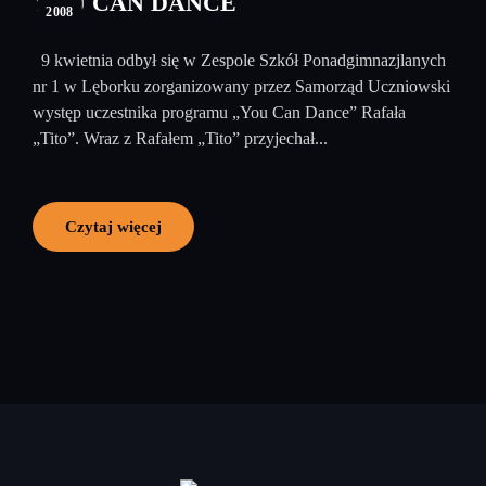
YOU CAN DANCE
2008
9 kwietnia odbył się w Zespole Szkół Ponadgimnazjlanych
nr 1 w Lęborku zorganizowany przez Samorząd Uczniowski
występ uczestnika programu „You Can Dance” Rafała
„Tito”. Wraz z Rafałem „Tito” przyjechał...
Czytaj więcej