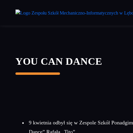
Przejdź
do
treści
głównej
YOU CAN DANCE
9 kwietnia odbył się w Zespole Szkół Ponadgi
Dance” Rafała „Tito”.