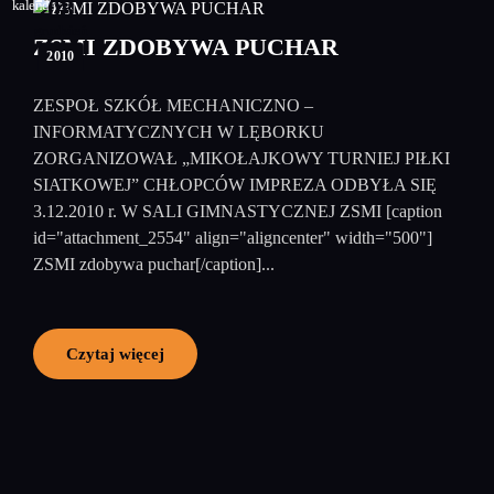
08
grudzień
ZSMI ZDOBYWA PUCHAR
2010
ZESPOŁ SZKÓŁ MECHANICZNO –
INFORMATYCZNYCH W LĘBORKU
ZORGANIZOWAŁ „MIKOŁAJKOWY TURNIEJ PIŁKI
SIATKOWEJ” CHŁOPCÓW IMPREZA ODBYŁA SIĘ
3.12.2010 r. W SALI GIMNASTYCZNEJ ZSMI [caption
id="attachment_2554" align="aligncenter" width="500"]
ZSMI zdobywa puchar[/caption]...
Czytaj więcej