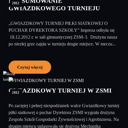
PODSUMOWANIE
2012
GWIAZDKOWEGO TURNIEJU
„GWIAZDKOWY TURNIEJ PIŁKI SIATKOWEJ O
PUCHAR DYREKTORA SZKOŁY” Impreza odbyła się
18.12.2012 r. w sali gimnastycznej ZSM- I. Drużyna nasza
po niezłej grze zajęła w turnieju drugie miejsce. W meczu...
Czytaj więcej
18
grudzień
GWIAZDKOWY TURNIEJ W ZSMI
2012
Po zaciętej i pełnej niespodzianek walce Gwiazdkowy turniej
piłki siatkowej o puchar Dyrektora ZSMI wygrała drużyna
Zespołu Szkół Gospodarki Żywnościowej i Agrobiznesu. Na
drugim miejscu uplasowała się drużyna Mechanika