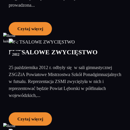
prowadzona...
Czytaj więcej
29
październik
FUTSALOWE ZWYCIĘSTWO
2012
25 pażdziernika 2012 r. odbyły się w sali gimnastycznej
ZSGŻiA Powiatowe Mistrzostwa Szkół Ponadgimnazjalnych
w futsalu. Reprezentacja ZSMI zwyciężyła w nich i
reprezentować będzie Powiat Lęborski w półfinałach
wojewódzkich,...
Czytaj więcej