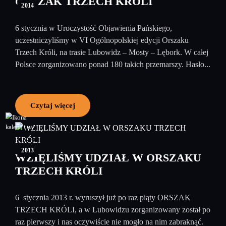
ORSZAK TRZECH KRÓLI
2014
6 stycznia w Uroczystość Objawienia Pańskiego,
uczestniczyliśmy w VI Ogólnopolskiej edycji Orszaku
Trzech Króli, na trasie Lubowidz – Mosty – Lębork. W całej
Polsce zorganizowano ponad 180 takich przemarszy. Hasło...
Czytaj więcej
07
styczeń
2013
WZIĘLIŚMY UDZIAŁ W ORSZAKU
TRZECH KRÓLI
6 stycznia 2013 r. wyruszył już po raz piąty ORSZAK
TRZECH KRÓLI, a w Lubowidzu zorganizowany został po
raz pierwszy i nas oczywiście nie mogło na nim zabraknąć.