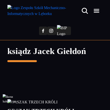
Przejdź
do
treści
głównej
ksiądz Jacek Giełdoń
07
styczeń