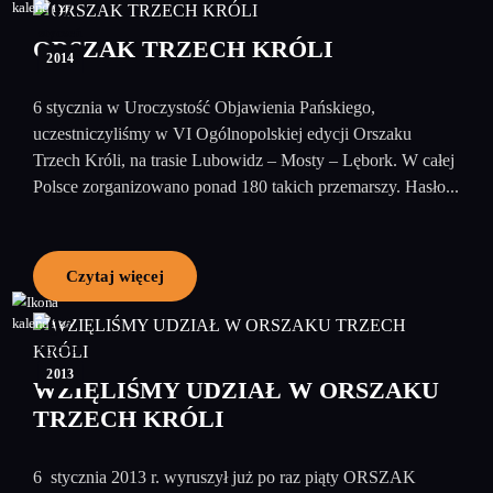
07
styczeń
ORSZAK TRZECH KRÓLI
2014
6 stycznia w Uroczystość Objawienia Pańskiego,
uczestniczyliśmy w VI Ogólnopolskiej edycji Orszaku
Trzech Króli, na trasie Lubowidz – Mosty – Lębork. W całej
Polsce zorganizowano ponad 180 takich przemarszy. Hasło...
Czytaj więcej
07
styczeń
2013
WZIĘLIŚMY UDZIAŁ W ORSZAKU
TRZECH KRÓLI
6 stycznia 2013 r. wyruszył już po raz piąty ORSZAK