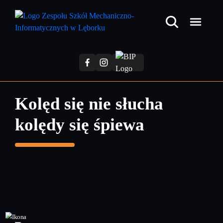
Przejdź
do
treści
głównej
Kolęd się nie słucha
kolędy się śpiewa