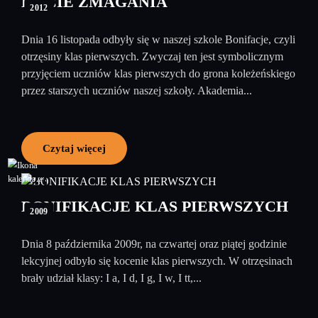
KOCIE ZMAGANIA
2012
Dnia 16 listopada odbyły się w naszej szkole Bonifacje, czyli
otrzęsiny klas pierwszych. Zwyczaj ten jest symbolicznym
przyjęciem uczniów klas pierwszych do grona koleżeńskiego
przez starszych uczniów naszej szkoły. Akademia...
Czytaj więcej
23
październik
BONIFIKACJE KLAS PIERWSZYCH
2009
Dnia 8 października 2009r, na czwartej oraz piątej godzinie
lekcyjnej odbyło się kocenie klas pierwszych. W otrzęsinach
brały udział klasy: I a, I d, I g, I w, I tt,...