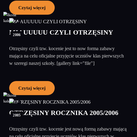
Czytaj więcej
24
październik
MIAUUUUU CZYLI OTRZĘSINY
2006
Otrzęsiny czyli tzw. kocenie jest to now forma zabawy
mająca na celu oficjalne przyjęcie uczniów klas pierwszych
w szeregi naszej szkoły. [gallery link="file"]
Czytaj więcej
04
październik
OTRZĘSINY ROCZNIKA 2005/2006
2005
Otrzęsiny czyli tzw. kocenie jest nową formą zabawy mającą
na celu oficjalne przyjęcie uczniów klas pierwszych w