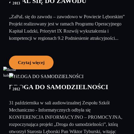
ZAPAL SIĘ DO ZAWODU
2013
„ZaPaL się do zawodu – zawodowo w Powiecie Lęborskim”
Projekt realizowany jest w ramach Programu Operacyjnego
Kapitał Ludzki, Priorytet IX Rozwój wykształcenia i
kompetencji w regionach 9.2 Podniesienie atrakcyjności...
Czytaj więcej
09
listopad
DROGA DO SAMODZIELNOŚCI
2012
31 października w sali audiowizualnej Zespołu Szkół
Mechaniczno - Informatycznych odbyła się
KONFERENCJA INFORMACYJNO – PROMOCYJNA,
rozpoczynająca projekt „Droga do samodzielności”, którą
otworzył Starosta Lęborski Pan Wiktor Tyburski, witając