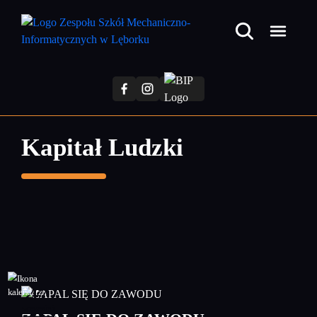
Przejdź
do
treści
głównej
Kapitał Ludzki
17
wrzesień