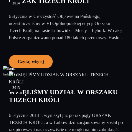
ORSZAK TRZECH KRÓLI
2014
6 stycznia w Uroczystość Objawienia Pańskiego,
uczestniczyliśmy w VI Ogólnopolskiej edycji Orszaku
Trzech Króli, na trasie Lubowidz – Mosty – Lębork. W całej
Polsce zorganizowano ponad 180 takich przemarszy. Hasło...
Czytaj więcej
07
styczeń
2013
WZIĘLIŚMY UDZIAŁ W ORSZAKU
TRZECH KRÓLI
6 stycznia 2013 r. wyruszył już po raz piąty ORSZAK
TRZECH KRÓLI, a w Lubowidzu zorganizowany został po
raz pierwszy i nas oczywiście nie mogło na nim zabraknąć.