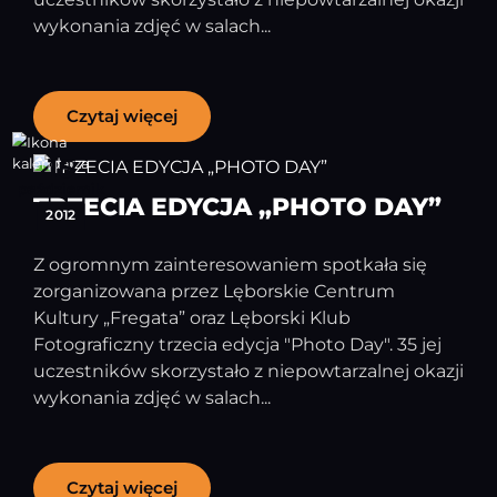
wykonania zdjęć w salach...
Czytaj więcej
15
październik
TRZECIA EDYCJA „PHOTO DAY”
2012
Z ogromnym zainteresowaniem spotkała się
zorganizowana przez Lęborskie Centrum
Kultury „Fregata” oraz Lęborski Klub
Fotograficzny trzecia edycja "Photo Day". 35 jej
uczestników skorzystało z niepowtarzalnej okazji
wykonania zdjęć w salach...
Czytaj więcej