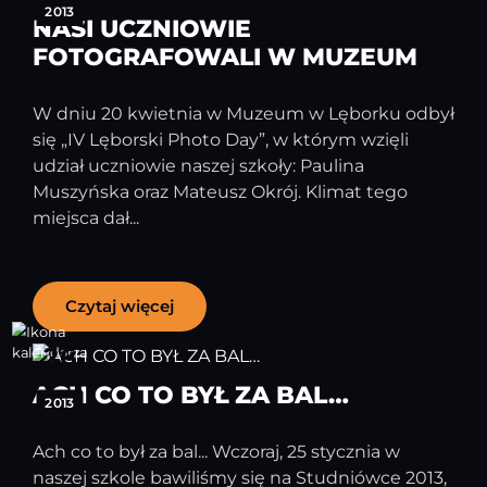
2013
NASI UCZNIOWIE
FOTOGRAFOWALI W MUZEUM
W dniu 20 kwietnia w Muzeum w Lęborku odbył
się „IV Lęborski Photo Day”, w którym wzięli
udział uczniowie naszej szkoły: Paulina
Muszyńska oraz Mateusz Okrój. Klimat tego
miejsca dał...
Czytaj więcej
26
styczeń
ACH CO TO BYŁ ZA BAL…
2013
Ach co to był za bal... Wczoraj, 25 stycznia w
naszej szkole bawiliśmy się na Studniówce 2013,