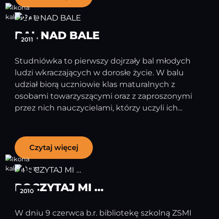
20
styczeń
BAL NAD BALE
2011
Studniówka to pierwszy dojrzały bal młodych
ludzi wkraczających w dorosłe życie. W balu
udział biorą uczniowie klas maturalnych z
osobami towarzyszącymi oraz z zaproszonymi
przez nich nauczycielami, którzy uczyli ich...
Czytaj więcej
09
czerwiec
POCZYTAJ MI …
2010
W dniu 9 czerwca b.r. bibliotekę szkolną ZSMI