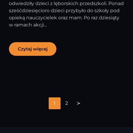
odwiedziły dzieci z lęborskich przedszkoli. Ponad
sześćdziesięcioro dzieci przybyło do szkoły pod
opieką nauczycielek oraz mam. Po raz dziesiąty
w ramach akcji...
Czytaj więcej
1
2
≻
Stronicowanie
wpisów