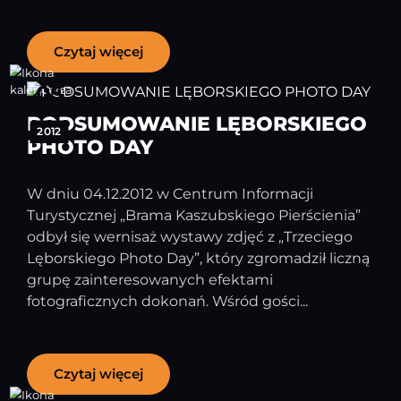
Czytaj więcej
05
grudzień
PODSUMOWANIE LĘBORSKIEGO
2012
PHOTO DAY
W dniu 04.12.2012 w Centrum Informacji
Turystycznej „Brama Kaszubskiego Pierścienia”
odbył się wernisaż wystawy zdjęć z „Trzeciego
Lęborskiego Photo Day”, który zgromadził liczną
grupę zainteresowanych efektami
fotograficznych dokonań. Wśród gości...
Czytaj więcej