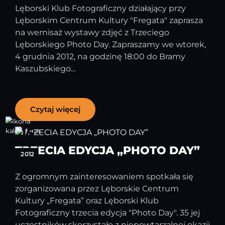
Lęborski Klub Fotograficzny działający przy
Lęborskim Centrum Kultury "Fregata" zaprasza
na wernisaż wystawy zdjęć z Trzeciego
Lęborskiego Photo Day. Zapraszamy we wtorek,
4 grudnia 2012, na godzinę 18:00 do Bramy
Kaszubskiego...
Czytaj więcej
15
październik
TRZECIA EDYCJA „PHOTO DAY”
2012
Z ogromnym zainteresowaniem spotkała się
zorganizowana przez Lęborskie Centrum
Kultury „Fregata” oraz Lęborski Klub
Fotograficzny trzecia edycja "Photo Day". 35 jej
uczestników skorzystało z niepowtarzalnej okazji