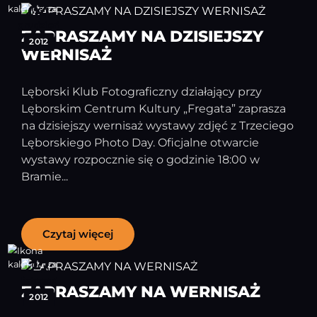
04
grudzień
ZAPRASZAMY NA DZISIEJSZY
2012
WERNISAŻ
Lęborski Klub Fotograficzny działający przy
Lęborskim Centrum Kultury „Fregata” zaprasza
na dzisiejszy wernisaż wystawy zdjęć z Trzeciego
Lęborskiego Photo Day. Oficjalne otwarcie
wystawy rozpocznie się o godzinie 18:00 w
Bramie...
Czytaj więcej
27
listopad
ZAPRASZAMY NA WERNISAŻ
2012