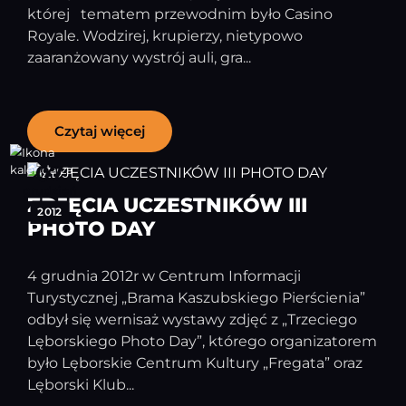
której tematem przewodnim było Casino
Royale. Wodzirej, krupierzy, nietypowo
zaaranżowany wystrój auli, gra...
Czytaj więcej
07
grudzień
ZDJĘCIA UCZESTNIKÓW III
2012
PHOTO DAY
4 grudnia 2012r w Centrum Informacji
Turystycznej „Brama Kaszubskiego Pierścienia”
odbył się wernisaż wystawy zdjęć z „Trzeciego
Lęborskiego Photo Day”, którego organizatorem
było Lęborskie Centrum Kultury „Fregata” oraz
Lęborski Klub...