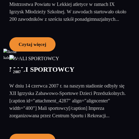
Mistrzostwa Powiatu w Lekkiej atletyce w ramach IX
Igrzysk Młodzieży Szkolnej. W zawodach startowało około
200 zawodników z sześciu szkół ponadgimnazjalnych...
Czytaj więcej
20
czerwiec
MALI SPORTOWCY
2007
W dniu 14 czerwca 2007 r. na naszym stadionie odbyły się
XII Igrzyska Zabawowo-Sportowe Dzieci Przedszkolnych.
[caption id="attachment_4287" align="aligncenter"
width="400"] Mali sportowcy[/caption] Impreza
zorganizowana przez Centrum Sportu i Rekreacji...