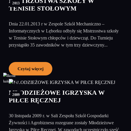
MISTRZOSTWA SZKOŁY W
2013
TENISIE STOŁOWYM
Dnia 22.01.2013 r w Zespole Szkół Mechaniczno –
Informatycznych w Lęborku odbyły się Mistrzostwa szkoły
w Tenisie Stołowym chłopców i dziewcząt. Do Turnieju
przystąpiło 35 zawodników w tym trzy dziewczyny...
Czytaj więcej
09
grudzień
MŁODZIEŻOWE IGRZYSKA W
2009
PIŁCE RĘCZNEJ
30 listopada 2009 r. w Sali Zespołu Szkół Gospodarki
Żywności i Agrobiznesu rozegrane zostały Młodzieżowe
Igrzyska w Piłce Ręcznej. W zawodach uczestniczyło sześć