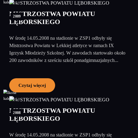
19
kwiecień
MISTRZOSTWA POWIATU
2009
LĘBORSKIEGO
W środę 14.05.2008 na stadionie w ZSP1 odbyły się
Mistrzostwa Powiatu w Lekkiej atletyce w ramach IX
Igrzysk Młodzieży Szkolnej. W zawodach startowało około
200 zawodników z sześciu szkół ponadgimnazjalnych...
Czytaj więcej
19
maj
MISTRZOSTWA POWIATU
2008
LĘBORSKIEGO
W środę 14.05.2008 na stadionie w ZSP1 odbyły się