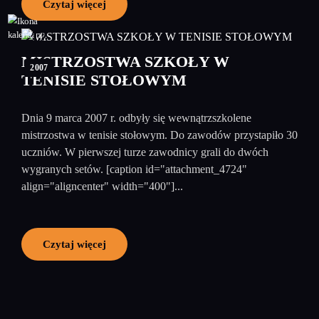
Czytaj więcej
12
marzec
MISTRZOSTWA SZKOŁY W
2007
TENISIE STOŁOWYM
Dnia 9 marca 2007 r. odbyły się wewnątrzszkolene
mistrzostwa w tenisie stołowym. Do zawodów przystapiło 30
uczniów. W pierwszej turze zawodnicy grali do dwóch
wygranych setów. [caption id="attachment_4724"
align="aligncenter" width="400"]...
Czytaj więcej