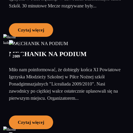
Szkół. 30 minutowe Mecze rozgrywane były...
Czytaj więcej
22
październik
MECHANIK NA PODIUM
2009
Miło nam poinformować, że dobiegły końca XI Powiatowe
Igrzyska Młodzieży Szkolnej w Piłce Nożnej szkół
Ponadgimnazjalnych "Licealiada 2009/2010". Nasi
zawodnicy po ciężkiej walce ostatecznie uplasowali się na
pierwszym miejscu. Organizatorem...
Czytaj więcej