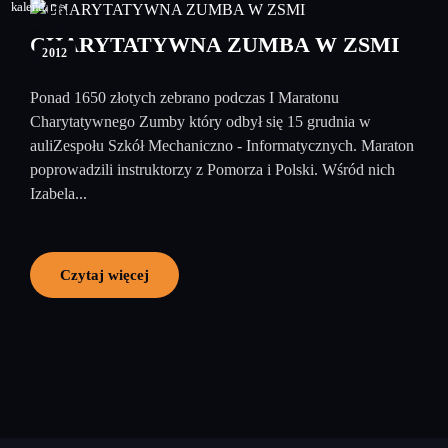
16
grudzień
CHARYTATYWNA ZUMBA W ZSMI
2012
Ponad 1650 złotych zebrano podczas I Maratonu
Charytatywnego Zumby który odbył się 15 grudnia w
auliZespołu Szkół Mechaniczno - Informatycznych. Maraton
poprowadzili instruktorzy z Pomorza i Polski. Wśród nich
Izabela...
Czytaj więcej