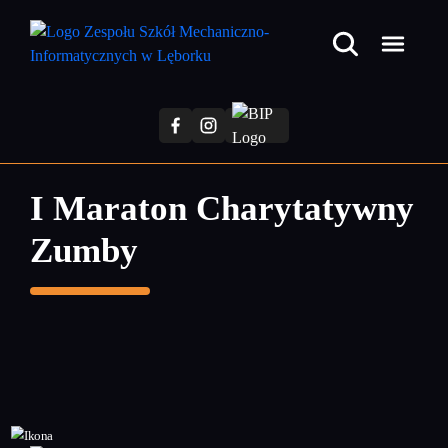
Przejdź
do
treści
głównej
I Maraton Charytatywny
Zumby