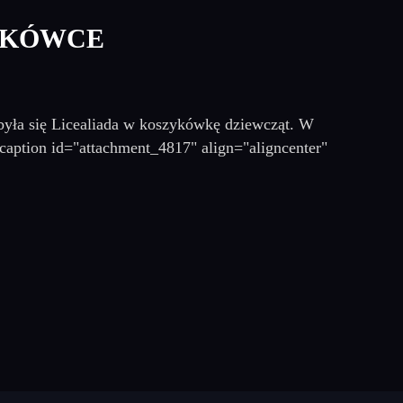
YKÓWCE
yła się Licealiada w koszykówkę dziewcząt. W
[caption id="attachment_4817" align="aligncenter"