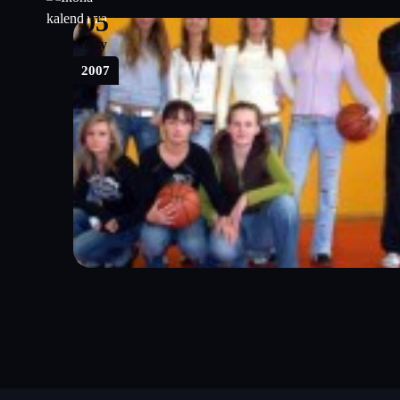
05
luty
2007