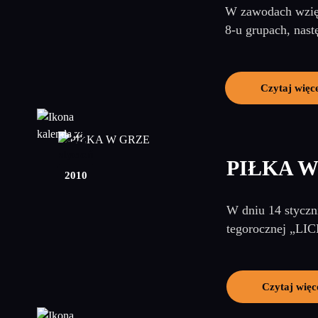
W zawodach wzięł
8-u grupach, nas
Czytaj więc
22
styczeń
PIŁKA 
2010
W dniu 14 styczni
tegorocznej „LI
Czytaj więc