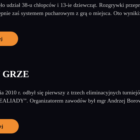
o udział 38-u chłopców i 13-ie dziewcząt. Rozgrywki prz
tępnie zaś systemem pucharowym z grą o miejsca. Oto wynik
ej
W GRZE
a 2010 r. odbył się pierwszy z trzech eliminacyjnych turnie
CEALIADY”. Organizatorem zawodów był mgr Andrzej Borowsk
ej