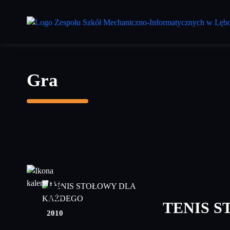
Przejdź
do
treści
głównej
Gra
08
luty
TENIS 
2010