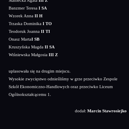
Staniecka Agata
III Z
Banzmer Teresa
I SA
Wzorek Anna
II H
Trzaska Dominika
I TO
Teodoruk Joanna
II TI
Onasz Marta
I SB
Kruszyńska Magda
II SA
Wiśniewska Małgosia
III Z
uplasowała się na drugim miejscu.
Wysokie zwycięstwo odnieśliśmy w grze przeciwko Zespole
Szkół Ekonomiczno-Handlowych oraz przeciwko Liceum
Ogólnokształcącemu 1.
dodał:
Marcin Stawrosiejko