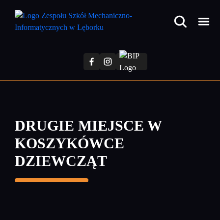
Przejdź
do
treści
głównej
DRUGIE MIEJSCE W
KOSZYKÓWCE
DZIEWCZĄT