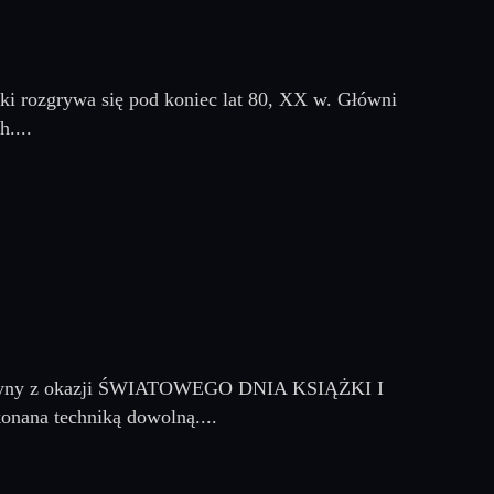
i rozgrywa się pod koniec lat 80, XX w. Główni
....
ę witryny z okazji ŚWIATOWEGO DNIA KSIĄŻKI I
ana techniką dowolną....