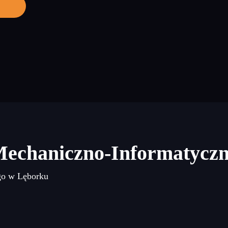
j
Mechaniczno-Informatycz
go w Lęborku