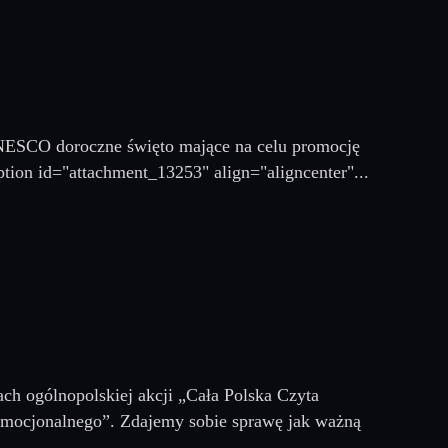
NESCO doroczne święto mające na celu promocję
ption id="attachment_13253" align="aligncenter"...
ch ogólnopolskiej akcji „Cała Polska Czyta
cjonalnego”. Zdajemy sobie sprawę jak ważną