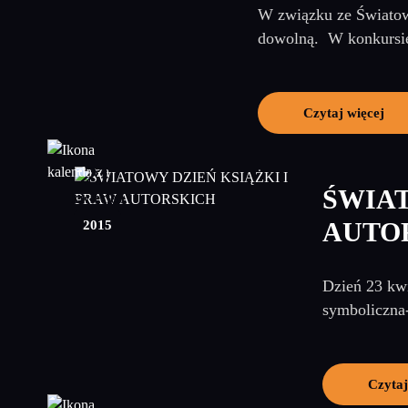
W związku ze Światowy
dowolną. W konkursie 
Czytaj więcej
21
ŚWIAT
kwiecień
2015
AUTO
Dzień 23 kwi
symboliczna- 
Czytaj