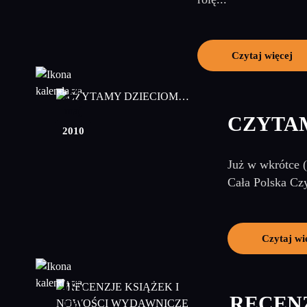
Czytaj więcej
25
maj
CZYTA
2010
Już w wkrótce (
Cała Polska Czy
Czytaj wi
05
RECENZ
maj