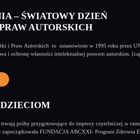
NIA – ŚWIATOWY DZIEŃ
I PRAW AUTORSKICH
żki i Praw Autorskich to ustanowione w 1995 roku przez U
twa i ochronę własności intelektualnej prawem autorskim. [ca
 DZIECIOM
 trwają próby przygotowujące do imprezy czytelniczej w rama
ę zapoczątkowała FUNDACJA ABCXXI- Program Zdrowia Emo