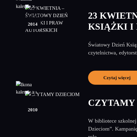
24
23 KWIET
kwiecień
2014
KSIĄŻKI 
Światowy Dzień Ksią
czytelnictwa, edytors
Czytaj więcej
31
CZYTAMY
maj
2010
W bibliotece szkolnej
Dzieciom”. Kampani
rolę...