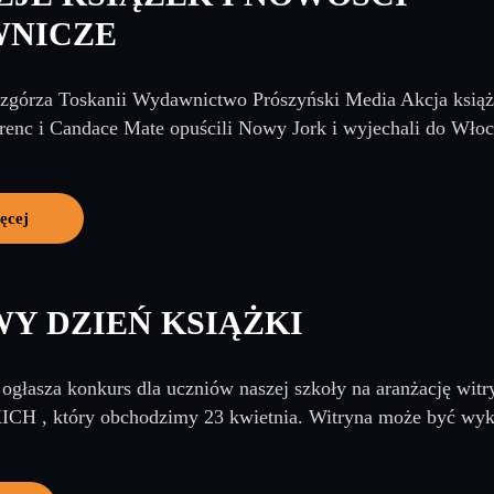
NICZE
górza Toskanii Wydawnictwo Prószyński Media Akcja książk
renc i Candace Mate opuścili Nowy Jork i wyjechali do Włoch
ęcej
Y DZIEŃ KSIĄŻKI
a ogłasza konkurs dla uczniów naszej szkoły na aranżacj
, który obchodzimy 23 kwietnia. Witryna może być wykon