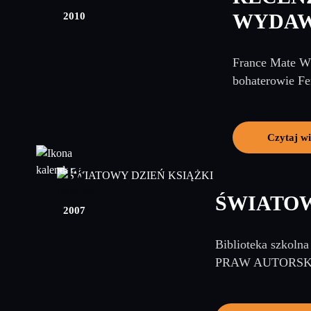
2010
WYDAW
France Mate Wz
bohaterowie Fe
Czytaj wi
18
kwiecień
ŚWIATOW
2007
Biblioteka szkoln
PRAW AUTORSKICH 