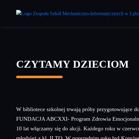
Przejdź
do
treści
głównej
CZYTAMY DZIECIOM
W bibliotece szkolnej trwają próby przygotowujące d
FUNDACJA ABCXXI- Program Zdrowia Emocjonalnego”.
10 lat włączamy się do akcji. Każdego roku w czerwc
młodzież z kl. II TO. W poprzednim roku był Kopciu