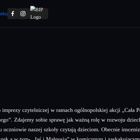
o imprezy czytelniczej w ramach ogólnopolskiej akcji „Cała
 Zdajemy sobie sprawę jak ważną rolę w rozwoju dziecka 
u uczniowie naszej szkoły czytają dzieciom. Obecnie insceni
szek a w tym- „Jaś i Małgosia” w komicznym i zaskakujący