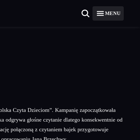
MENU
 Polska Czyta Dzieciom”. Kampanię zapoczątkowała
odgrywa głośne czytanie dlatego konsekwentnie od
zację połączoną z czytaniem bajek przygotowuje
m opracowaniu Jana Brzechwy.