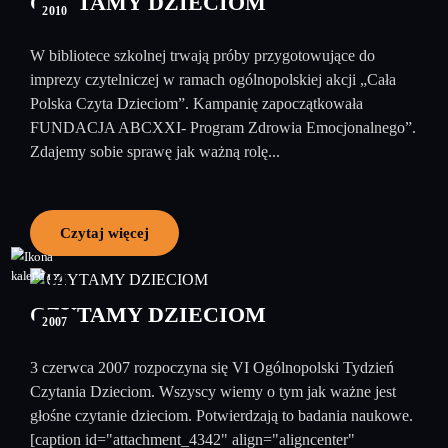
CZYTAMY DZIECIOM
2010
W bibliotece szkolnej trwają próby przygotowujące do
imprezy czytelniczej w ramach ogólnopolskiej akcji „Cała
Polska Czyta Dzieciom”. Kampanię zapoczątkowała
FUNDACJA ABCXXI- Program Zdrowia Emocjonalnego”.
Zdajemy sobie sprawę jak ważną rolę...
Czytaj więcej
04
czerwiec
CZYTAMY DZIECIOM
2007
3 czerwca 2007 rozpoczyna się VI Ogólnopolski Tydzień
Czytania Dzieciom. Wszyscy wiemy o tym jak ważne jest
głośne czytanie dzieciom. Potwierdzają to badania naukowe.
[caption id="attachment_4342" align="aligncenter"