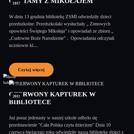
CZYTAMY Z MIKOŁAJEM
2017
W dniu 13 grudnia bibliotekę ZSMI odwiedziły dzieci
przedszkolne. Przedszkolaki wysłuchały „ Zimowych
opowieści Świętego Mikołaja” i opowiadań ze zbioru „
„Cudowne Boże Narodzenie” . Opowiadania odczytali
uczniowie kl....
Czytaj więcej
17
czerwiec
CZERWONY KAPTUREK W
2011
BIBLIOTECE
Już poraz jedenasty w naszej szkole odbyło się
przedstawienie "Cała Polska czyta dzieciom" Dnia 10
czerwca bieżącego roku odwiedziły naszą bibliotekę dzieci z