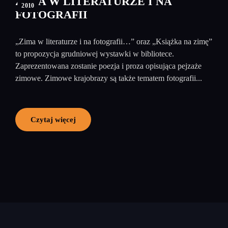
ZIMA W LITERATURZE I NA
2010
FOTOGRAFII
„Zima w literaturze i na fotografii…” oraz „Książka na zimę”
to propozycja grudniowej wystawki w bibliotece.
Zaprezentowana zostanie poezja i proza opisująca pejzaże
zimowe. Zimowe krajobrazy są także tematem fotografii...
Czytaj więcej