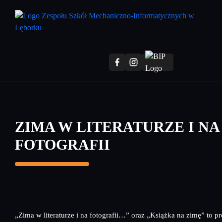
Przejdź
do
treści
głównej
ZIMA W LITERATURZE I NA
FOTOGRAFII
„Zima w literaturze i na fotografii…” oraz „Książka na zimę” to p