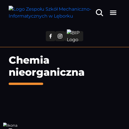
Przejdź
do
treści
głównej
Chemia
nieorganiczna