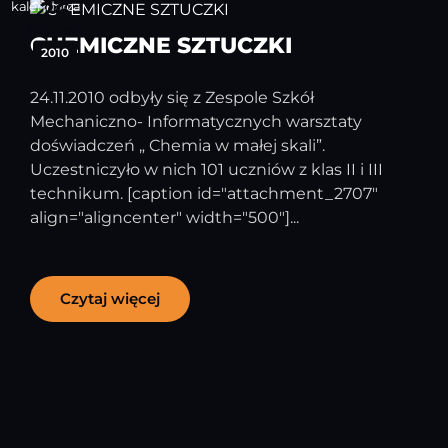
26
listopad
CHEMICZNE SZTUCZKI
2010
24.11.2010 odbyły się z Zespole Szkół
Mechaniczno- Informatycznych warsztaty
doświadczeń „ Chemia w małej skali”.
Uczestniczyło w nich 101 uczniów z klas II i III
technikum. [caption id="attachment_2707"
align="aligncenter" width="500"]...
Czytaj więcej