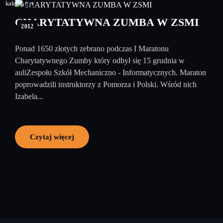
16
grudzień
CHARYTATYWNA ZUMBA W ZSMI
2012
Ponad 1650 złotych zebrano podczas I Maratonu
Charytatywnego Zumby który odbył się 15 grudnia w
auliZespołu Szkół Mechaniczno - Informatycznych. Maraton
poprowadzili instruktorzy z Pomorza i Polski. Wśród nich
Izabela...
Czytaj więcej