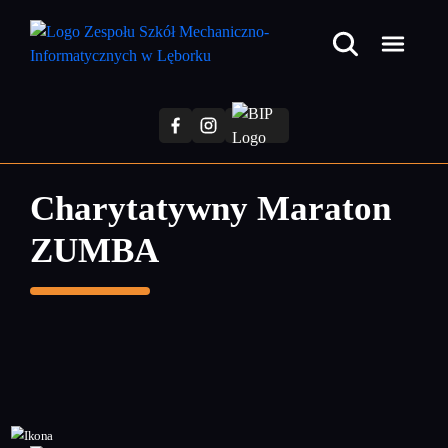
Przejdź
do
treści
głównej
Charytatywny Maraton
ZUMBA