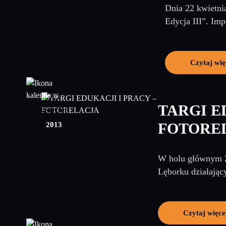
Dnia 22 kwietni
Edycja III”. Im
Czytaj wię
22
TARGI E
kwiecień
2013
FOTORE
W holu głównym Z
Lęborku działając
Czytaj więce