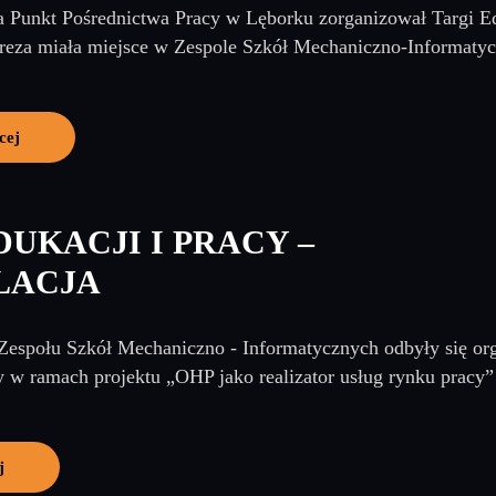
a Punkt Pośrednictwa Pracy w Lęborku zorganizował Targi Ed
preza miała miejsce w Zespole Szkół Mechaniczno-Informatyc
cej
DUKACJI I PRACY –
LACJA
espołu Szkół Mechaniczno - Informatycznych odbyły się or
y w ramach projektu „OHP jako realizator usług rynku pracy”
j