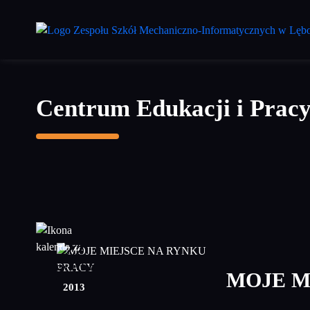
Przejdź
do
treści
głównej
Centrum Edukacji i Pracy
22
kwiecień
MOJE M
2013