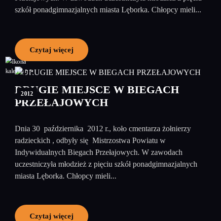
szkół ponadgimnazjalnych miasta Lęborka. Chłopcy mieli...
Czytaj więcej
16
listopad
DRUGIE MIEJSCE W BIEGACH
2012
PRZEŁAJOWYCH
Dnia 30 października 2012 r., koło cmentarza żołnierzy
radzieckich , odbyły się Mistrzostwa Powiatu w
Indywidualnych Biegach Przełajowych. W zawodach
uczestniczyła młodzież z pięciu szkół ponadgimnazjalnych
miasta Lęborka. Chłopcy mieli...
Czytaj więcej