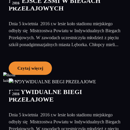
I MIEJSCE ZSMI W BIEGACH
2016
PRZEŁAJOWYCH
Dnia 5 kwietnia 2016 r.w lesie koło stadionu miejskiego
odbyły się Mistrzostwa Powiatu w Indywidualnych Biegach
Przełajowych. W zawodach uczestniczyła młodzież z pięciu
szkół ponadgimnazjalnych miasta Lęborka. Chłopcy mieli...
Czytaj więcej
15
kwiecień
INDYWIDUALNE BIEGI
2016
PRZEŁAJOWE
Dnia 5 kwietnia 2016 r.w lesie koło stadionu miejskiego
odbyły się Mistrzostwa Powiatu w Indywidualnych Biegach
Przełajowych. W zawodach uczestniczyła młodzież z pięciu