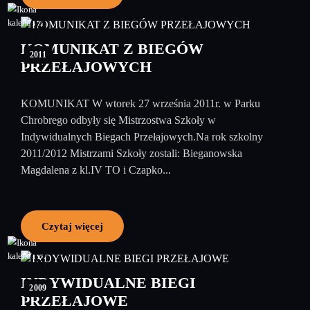
04
październik
KOMUNIKAT Z BIEGÓW
2011
PRZEŁAJOWYCH
KOMUNIKAT W wtorek 27 września 2011r. w Parku
Chrobrego odbyły się Mistrzostwa Szkoły w
Indywidualnych Biegach Przełajowych.Na rok szkolny
2011/2012 Mistrzami Szkoły zostali: Bieganowska
Magdalena z kl.IV TO i Czapko...
Czytaj więcej
02
październik
INDYWIDUALNE BIEGI
2009
PRZEŁAJOWE