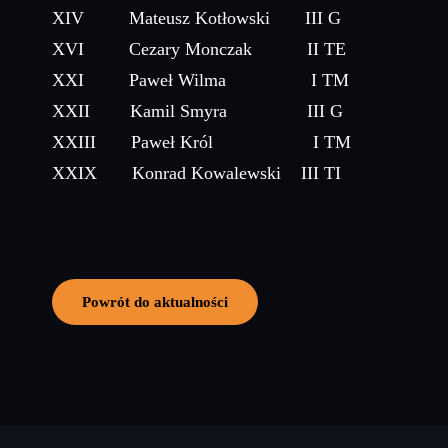
XIV Mateusz Kotłowski III G
XVI Cezary Monczak II TE
XXI Paweł Wilma I TM
XXII Kamil Smyra III G
XXIII Paweł Król I TM
XXIX Konrad Kowalewski III TI
Powrót do aktualności