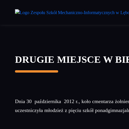
Przejdź
do
treści
głównej
DRUGIE MIEJSCE W B
Dnia 30 października 2012 r., koło cmentarza żołni
uczestniczyła młodzież z pięciu szkół ponadgimnazj