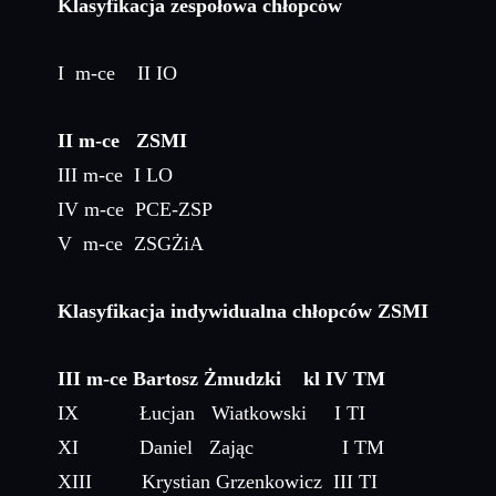
Klasyfikacja zespołowa chłopców
I m-ce II IO
II m-ce ZSMI
III m-ce I LO
IV m-ce PCE-ZSP
V m-ce ZSGŻiA
Klasyfikacja indywidualna chłopców ZSMI
III m-ce Bartosz Żmudzki kl IV TM
IX Łucjan Wiatkowski I TI
XI Daniel Zając I TM
XIII Krystian Grzenkowicz III TI