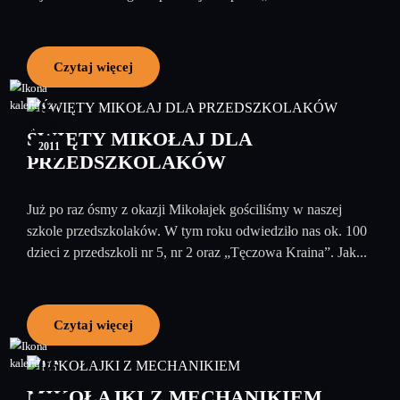
Czytaj więcej
07
grudzień
ŚWIĘTY MIKOŁAJ DLA
2011
PRZEDSZKOLAKÓW
Już po raz ósmy z okazji Mikołajek gościliśmy w naszej
szkole przedszkolaków. W tym roku odwiedziło nas ok. 100
dzieci z przedszkoli nr 5, nr 2 oraz „Tęczowa Kraina”. Jak...
Czytaj więcej
06
grudzień
MIKOŁAJKI Z MECHANIKIEM