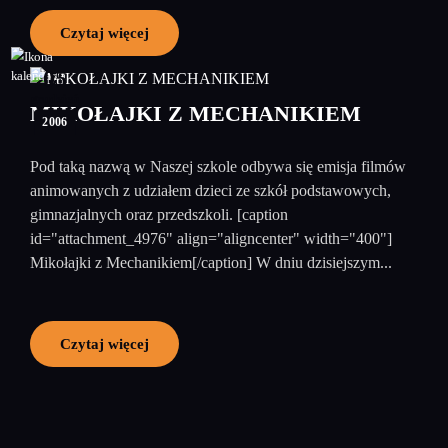
Czytaj więcej
05
grudzień
MIKOŁAJKI Z MECHANIKIEM
2006
Pod taką nazwą w Naszej szkole odbywa się emisja filmów
animowanych z udziałem dzieci ze szkół podstawowych,
gimnazjalnych oraz przedszkoli. [caption
id="attachment_4976" align="aligncenter" width="400"]
Mikołajki z Mechanikiem[/caption] W dniu dzisiejszym...
Czytaj więcej