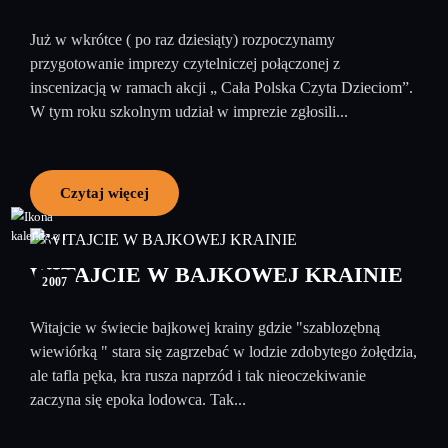
Już w wkrótce ( po raz dziesiąty) rozpoczynamy
przygotowanie imprezy czytelniczej połączonej z
inscenizacją w ramach akcji „ Cała Polska Czyta Dzieciom”.
W tym roku szkolnym udział w imprezie zgłosili...
Czytaj więcej
31
maj
WITAJCIE W BAJKOWEJ KRAINIE
2007
Witajcie w świecie bajkowej krainy gdzie "szablozębną
wiewiórką " stara się zagrzebać w lodzie zdobytego żołędzia,
ale tafla pęka, kra rusza naprzód i tak nieoczekiwanie
zaczyna się epoka lodowca. Tak...