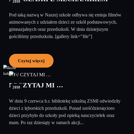
2010
Pod taką nazwą w Naszej szkole odbywa się emisja filmów
animowanych z udziałem dzieci ze szkół podstawowych,
gimnazjalnych oraz przedszkoli. W dniu dzisiejszym
gościliśmy przedszkola. [gallery link="file"]
Czytaj więcej
09
czerwiec
POCZYTAJ MI …
2010
W dniu 9 czerwca b.r. bibliotekę szkolną ZSMI odwiedziły
dzieci z lęborskich przedszkoli. Ponad sześćdziesięcioro
dzieci przybyło do szkoły pod opieką nauczycielek oraz
mam. Po raz dziesiąty w ramach akcji...