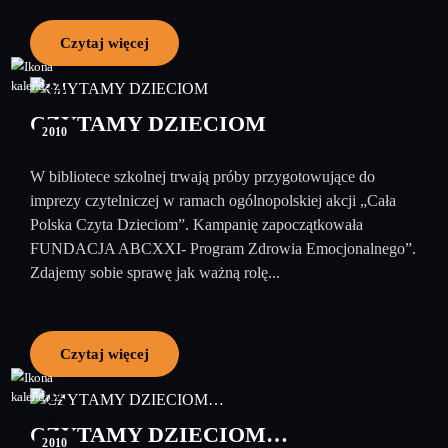
Czytaj więcej
31
maj
CZYTAMY DZIECIOM
2010
W bibliotece szkolnej trwają próby przygotowujące do
imprezy czytelniczej w ramach ogólnopolskiej akcji „Cała
Polska Czyta Dzieciom”. Kampanię zapoczątkowała
FUNDACJA ABCXXI- Program Zdrowia Emocjonalnego”.
Zdajemy sobie sprawę jak ważną rolę...
Czytaj więcej
25
maj
CZYTAMY DZIECIOM…
2010