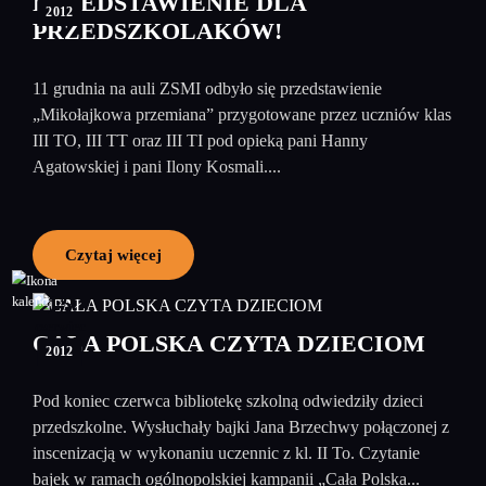
PRZEDSTAWIENIE DLA
2012
PRZEDSZKOLAKÓW!
11 grudnia na auli ZSMI odbyło się przedstawienie
„Mikołajkowa przemiana” przygotowane przez uczniów klas
III TO, III TT oraz III TI pod opieką pani Hanny
Agatowskiej i pani Ilony Kosmali....
Czytaj więcej
15
czerwiec
CAŁA POLSKA CZYTA DZIECIOM
2012
Pod koniec czerwca bibliotekę szkolną odwiedziły dzieci
przedszkolne. Wysłuchały bajki Jana Brzechwy połączonej z
inscenizacją w wykonaniu uczennic z kl. II To. Czytanie
bajek w ramach ogólnopolskiej kampanii „Cała Polska...