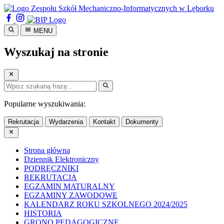
Przejdź
do
treści
MENU
głównej
Wyszukaj na stronie
Popularne wyszukiwania:
Rekrutacja
Wydarzenia
Kontakt
Dokumenty
Strona główna
Dziennik Elektroniczny
PODRĘCZNIKI
REKRUTACJA
EGZAMIN MATURALNY
EGZAMINY ZAWODOWE
KALENDARZ ROKU SZKOLNEGO 2024/2025
HISTORIA
GRONO PEDAGOGICZNE