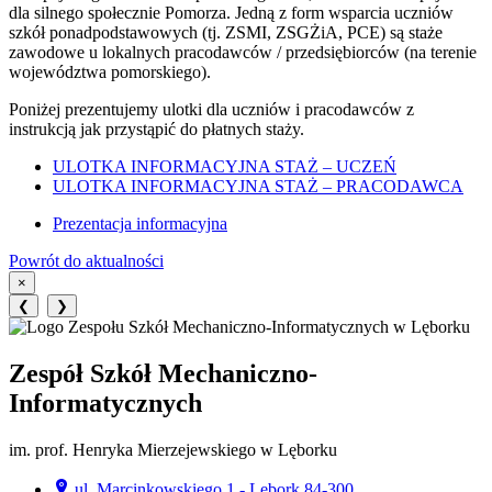
dla silnego społecznie Pomorza. Jedną z form wsparcia uczniów
szkół ponadpodstawowych (tj. ZSMI, ZSGŻiA, PCE) są staże
zawodowe u lokalnych pracodawców / przedsiębiorców (na terenie
województwa pomorskiego).
Poniżej prezentujemy ulotki dla uczniów i pracodawców z
instrukcją jak przystąpić do płatnych staży.
ULOTKA INFORMACYJNA STAŻ – UCZEŃ
ULOTKA INFORMACYJNA STAŻ – PRACODAWCA
Prezentacja informacyjna
Powrót do aktualności
×
❮
❯
Zespół Szkół Mechaniczno-
Informatycznych
im. prof. Henryka Mierzejewskiego w Lęborku
ul. Marcinkowskiego 1 - Lębork 84-300