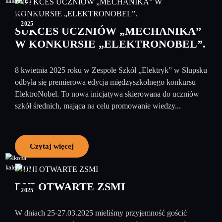
10
kwiecień
2025
SUKCES UCZNIÓW „MECHANIKA”
W KONKURSIE „ELEKTRONOBEL”.
8 kwietnia 2025 roku w Zespole Szkół „Elektryk” w Słupsku
odbyła się premierowa edycja międzyszkolnego konkursu
ElektroNobel. To nowa inicjatywa skierowana do uczniów
szkół średnich, mająca na celu promowanie wiedzy...
Czytaj więcej
09
kwiecień
DNI OTWARTE ZSMI
2025
W dniach 25-27.03.2025 mieliśmy przyjemność gościć