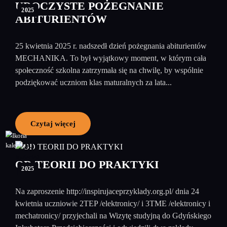
UROCZYSTE POŻEGNANIE
2025
ABITURIENTÓW
25 kwietnia 2025 r. nadszedł dzień pożegnania abiturientów
MECHANIKA. To był wyjątkowy moment, w którym cała
społeczność szkolna zatrzymała się na chwilę, by wspólnie
podziękować uczniom klas maturalnych za lata...
Czytaj więcej
29
kwiecień
OD TEORII DO PRAKTYKI
2025
Na zaproszenie http://inspirujaceprzyklady.org.pl/ dnia 24
kwietnia uczniowie 2TEP /elektronicy/ i 3TME /elektronicy i
mechatronicy/ przyjechali na Wizytę studyjną do Gdyńskiego