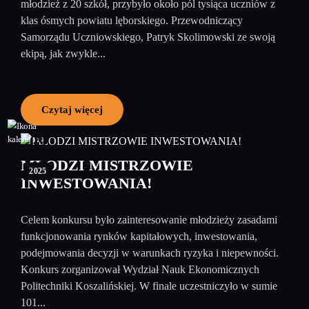
młodzież z 20 szkół, przybyło około pól tysiąca uczniów z
klas ósmych powiatu lęborskiego. Przewodniczący
Samorządu Uczniowskiego, Patryk Skolimowski ze swoją
ekipą, jak zwykle...
Czytaj więcej
09
kwiecień
MŁODZI MISTRZOWIE
2025
INWESTOWANIA!
Celem konkursu było zainteresowanie młodzieży zasadami
funkcjonowania rynków kapitałowych, inwestowania,
podejmowania decyzji w warunkach ryzyka i niepewności.
Konkurs zorganizował Wydział Nauk Ekonomicznych
Politechniki Koszalińskiej. W finale uczestniczyło w sumie
101...