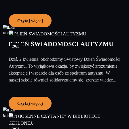
Czytaj więcej
02
kwiecień
DZIEŃ ŚWIADOMOŚCI AUTYZMU
2025
Dziś, 2 kwietnia, obchodzimy Światowy Dzień Świadomości
Autyzmu. To wyjątkowa okazja, by zwiększyć zrozumienie,
akceptację i wsparcie dla osób ze spektrum autyzmu. W
naszej szkole również solidaryzujemy się, szerząc wiedzę...
Czytaj więcej
01
kwiecień
2025