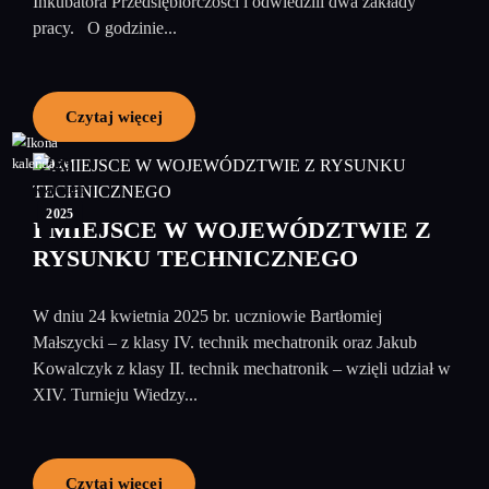
Inkubatora Przedsiębiorczości i odwiedzili dwa zakłady
pracy. O godzinie...
Czytaj więcej
29
kwiecień
2025
I MIEJSCE W WOJEWÓDZTWIE Z
RYSUNKU TECHNICZNEGO
W dniu 24 kwietnia 2025 br. uczniowie Bartłomiej
Małszycki – z klasy IV. technik mechatronik oraz Jakub
Kowalczyk z klasy II. technik mechatronik – wzięli udział w
XIV. Turnieju Wiedzy...
Czytaj więcej