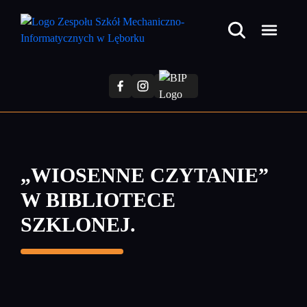
Przejdź
do
treści
głównej
„WIOSENNE CZYTANIE”
W BIBLIOTECE
SZKLONEJ.