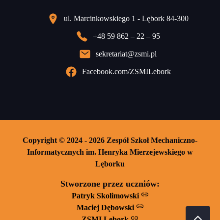
ul. Marcinkowskiego 1 - Lębork 84-300
+48 59 862 – 22 – 95
sekretariat@zsmi.pl
Facebook.com/ZSMILebork
Copyright © 2024 - 2026 Zespół Szkoł Mechaniczno-
Informatycznych im. Henryka Mierzejewskiego w
Lęborku
Stworzone przez uczniów:
Patryk Skolimowski
Maciej Dębowski
ZSMI Lębork