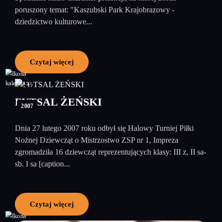
poruszony temat: "Kaszubski Park Krajobrazowy -
dziedzictwo kulturowe...
Czytaj więcej
27
luty
FUTSAL ŻEŃSKI
2007
Dnia 27 lutego 2007 roku odbył się Halowy Turniej Piłki
Nożnej Dziewcząt o Mistrzostwo ZSP nr 1, Impreza
zgromadziła 16 dziewcząt reprezentujących klasy: III z, II sa-
sb. I sa [caption...
Czytaj więcej