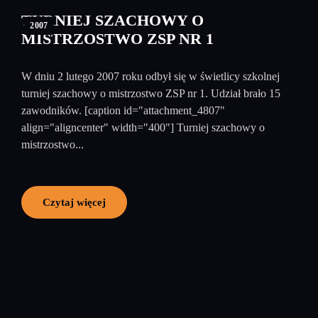
luty
TURNIEJ SZACHOWY O
2007
MISTRZOSTWO ZSP NR 1
W dniu 2 lutego 2007 roku odbył się w świetlicy szkolnej
turniej szachowy o mistrzostwo ZSP nr 1. Udział brało 15
zawodników. [caption id="attachment_4807"
align="aligncenter" width="400"] Turniej szachowy o
mistrzostwo...
Czytaj więcej