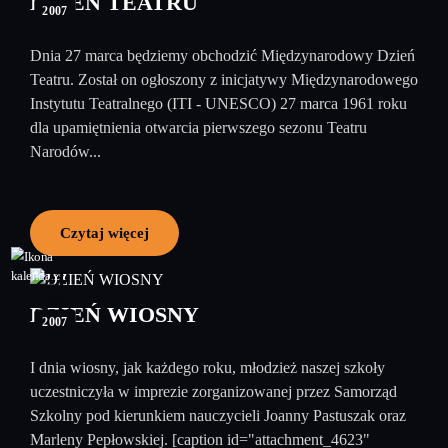
DZIEŃ TEATRU
2007
Dnia 27 marca będziemy obchodzić Międzynarodowy Dzień
Teatru. Został on ogłoszony z inicjatywy Międzynarodowego
Instytutu Teatralnego (ITI - UNESCO) 27 marca 1961 roku
dla upamiętnienia otwarcia pierwszego sezonu Teatru
Narodów...
Czytaj więcej
21
marzec
DZIEŃ WIOSNY
2007
I dnia wiosny, jak każdego roku, młodzież naszej szkoły
uczestniczyła w imprezie zorganizowanej przez Samorząd
Szkolny pod kierunkiem nauczycieli Joanny Pastuszak oraz
Marleny Pepłowskiej. [caption id="attachment_4623"