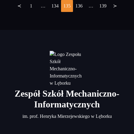
≺
1
…
134
135
136
…
139
≻
Stronicowanie
wpisów
Zespół Szkół Mechaniczno-
Informatycznych
im. prof. Henryka Mierzejewskiego w Lęborku