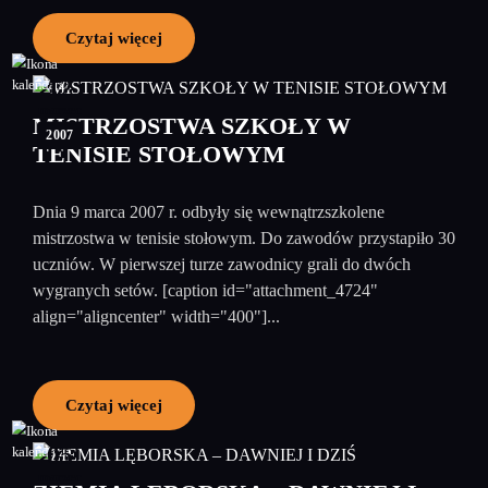
Czytaj więcej
12
marzec
MISTRZOSTWA SZKOŁY W
2007
TENISIE STOŁOWYM
Dnia 9 marca 2007 r. odbyły się wewnątrzszkolene
mistrzostwa w tenisie stołowym. Do zawodów przystapiło 30
uczniów. W pierwszej turze zawodnicy grali do dwóch
wygranych setów. [caption id="attachment_4724"
align="aligncenter" width="400"]...
Czytaj więcej
05
marzec