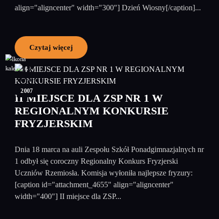
align="aligncenter" width="300"] Dzień Wiosny[/caption]...
Czytaj więcej
18
marzec
2007
II MIEJSCE DLA ZSP NR 1 W
REGIONALNYM KONKURSIE
FRYZJERSKIM
Dnia 18 marca na auli Zespołu Szkół Ponadgimnazjalnych nr
1 odbył się coroczny Regionalny Konkurs Fryzjerski
Uczniów Rzemiosła. Komisja wyłoniła najlepsze fryzury:
[caption id="attachment_4655" align="aligncenter"
width="400"] II miejsce dla ZSP...