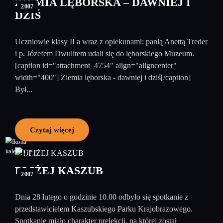
ZIEMIA LĘBORSKA – DAWNIEJ I
2007
DZIŚ
Uczniowie klasy II a wraz z opiekunami: panią Anettą Treder
i p. Józefem Dwulitem udali się do lęborskiego Muzeum.
[caption id="attachment_4754" align="aligncenter"
width="400"] Ziemia lęborska - dawniej i dziś[/caption]
Był...
Czytaj więcej
05
marzec
BLIŻEJ KASZUB
2007
Dnia 28 lutego o godzinie 10.00 odbyło się spotkanie z
przedstawicielem Kaszubskiego Parku Krajobrazowego.
Spotkanie miało charakter prelekcji, na której został