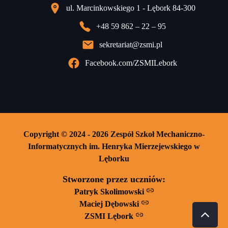
ul. Marcinkowskiego 1 - Lębork 84-300
+48 59 862 – 22 – 95
sekretariat@zsmi.pl
Facebook.com/ZSMILebork
Copyright © 2024 - 2026 Zespół Szkoł Mechaniczno-
Informatycznych im. Henryka Mierzejewskiego w
Lęborku
Stworzone przez uczniów:
Patryk Skolimowski
Maciej Dębowski
ZSMI Lębork