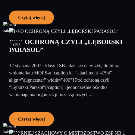
Czytaj więcej
08
luty
POD OCHRONĄ CZYLI „LĘBORSKI
2007
PARASOL”
12 stycznia 2007 r klasy I SB udała się na wizytę do biura
wolontariatu MOPS-u [caption id="attachment_4794"
align="aligncenter" width="400"] Pod ochroną czyli
"Lęborski Parasol"[/caption] i jednocześnie ośrodka
wspomagania organizacji pozarządowych...
Czytaj więcej
06